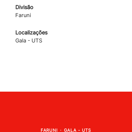
Divisão
Faruni
Localizações
Gala - UTS
FARUNI
·
GALA - UTS